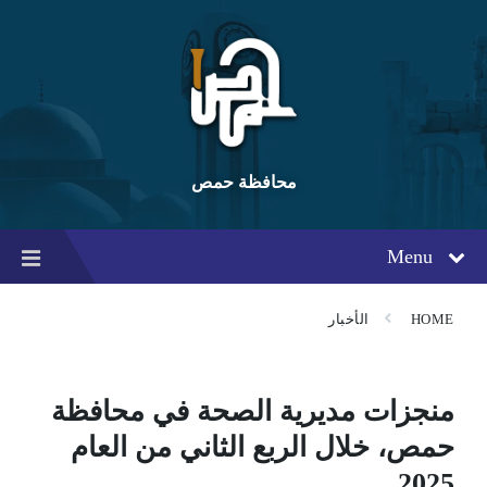
Ski
Ski
Ski
t
t
t
conten
foote
mai
navigatio
محافظة حمص
Menu
HOME
الأخبار
منجزات مديرية الصحة في محافظة
حمص، خلال الربع الثاني من العام
2025