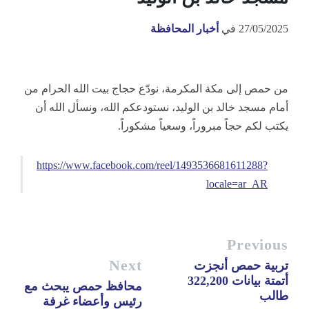
27/05/2025
في
أخبار المحافظة
من حمص إلى مكة المكرمة، نودّع حجاج بيت الله الحرام من
أمام مسجد خالد بن الوليد، نستودعكم الله، ونسأل الله أن
يكتب لكم حجاً مبروراً، وسعياً مشكوراً.
https://www.facebook.com/reel/1493536681611288?
locale=ar_AR
Previous
Next
تربية حمص أنجزت
أتمتة بيانات 322,200
محافظ حمص يبحث مع
طالب
رئيس وأعضاء غرفة