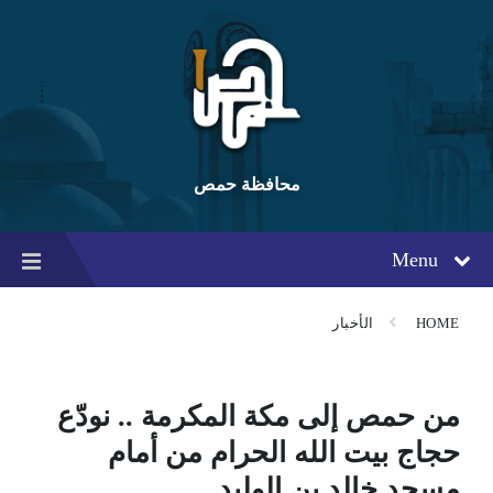
Ski
Ski
Ski
t
t
t
conten
foote
mai
navigatio
محافظة حمص
Menu
HOME
الأخبار
من حمص إلى مكة المكرمة .. نودّع
حجاج بيت الله الحرام من أمام
مسجد خالد بن الوليد