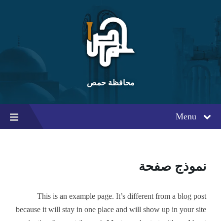
Ski
Ski
Ski
t
t
t
conten
foote
mai
navigatio
محافظة حمص
Menu
نموذج صفحة
This is an example page. It’s different from a blog post
because it will stay in one place and will show up in your site