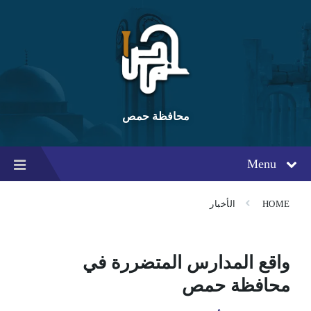
Ski
Ski
Ski
t
t
t
conten
foote
mai
navigatio
محافظة حمص
Menu
HOME
الأخبار
واقع المدارس المتضررة في
محافظة حمص