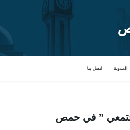
ص
المدونة
اتصل بنا
جتمعي ” في حمص