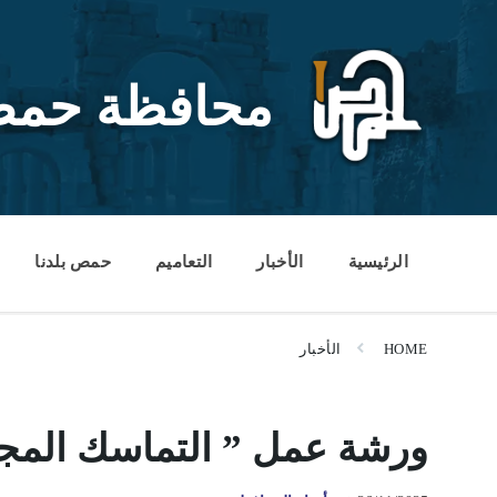
Ski
Ski
Ski
t
t
t
conten
foote
mai
navigatio
محافظة حم
الرئيسية
الأخبار
التعاميم
حمص بلدنا
HOME
الأخبار
ورشة عمل ” التماسك الم