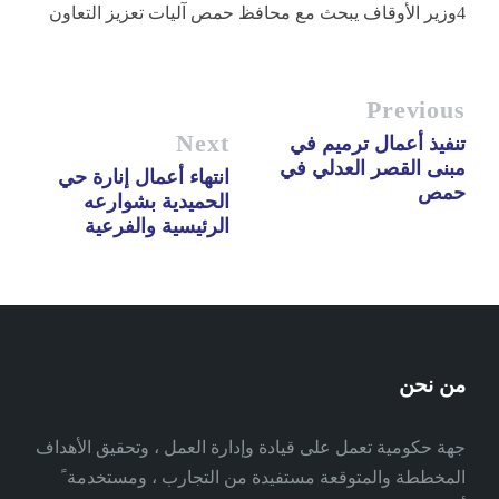
4وزير الأوقاف يبحث مع محافظ حمص آليات تعزيز التعاون
Previous
Next
تنفيذ أعمال ترميم في
مبنى القصر العدلي في
انتهاء أعمال إنارة حي
حمص
الحميدية بشوارعه
الرئيسية والفرعية
من نحن
جهة حكومية تعمل على قيادة وإدارة العمل ، وتحقيق الأهداف
المخططة والمتوقعة مستفيدة من التجارب ، ومستخدمة ً