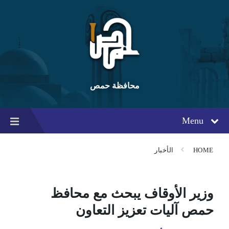
Ski
Ski
Ski
t
t
t
conten
foote
mai
navigatio
محافظة حمص
Menu
HOME
الأخبار
وزير الأوقاف يبحث مع محافظ
حمص آليات تعزيز التعاون