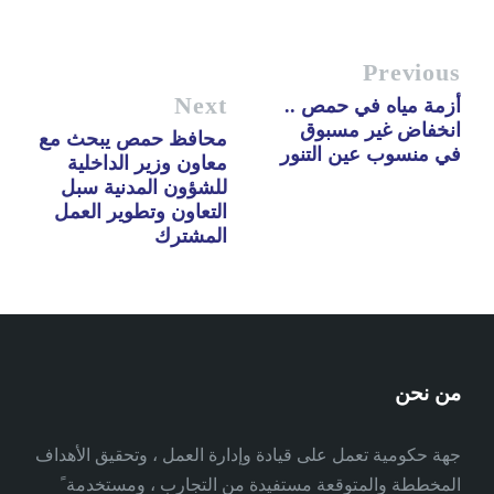
Previous
Next
أزمة مياه في حمص ..
انخفاض غير مسبوق
محافظ حمص يبحث مع
في منسوب عين التنور
معاون وزير الداخلية
للشؤون المدنية سبل
التعاون وتطوير العمل
المشترك
من نحن
جهة حكومية تعمل على قيادة وإدارة العمل ، وتحقيق الأهداف
المخططة والمتوقعة مستفيدة من التجارب ، ومستخدمة ً