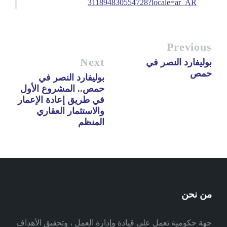
311894830554728?locale=ar_AR
Previous
Next
بوليفارد النصر في
حمص
بوليفارد النصر في
حمص.. المشروع الأول
في طريق إعادة الإعمار
والاستثمار العقاري
المنظم
من نحن
جهة حكومية تعمل على قيادة وإدارة العمل ، وتحقيق الأهداف