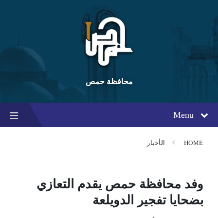
Ski
Ski
Ski
t
t
t
conten
foote
mai
navigatio
محافظة حمص
Menu
HOME
الأخبار
وفد محافظة حمص يقدم التعازي
بضحايا تفجير الدويلعة