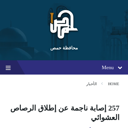
Ski
Ski
Ski
t
t
t
conten
foote
mai
navigatio
محافظة حمص
Menu
HOME
الأخبار
257 إصابة ناجمة عن إطلاق الرصاص
العشوائي