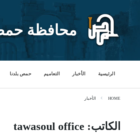
Ski
Ski
Ski
t
t
t
conten
foote
mai
navigatio
محافظة حم
الرئيسية
الأخبار
التعاميم
حمص بلدنا
HOME
الأخبار
الكاتب:
tawasoul office