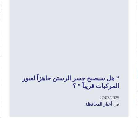
d
Read
e
More
” هل سيصبح جسر الرستن جاهزاً لعبور
المركبات قريباً ” ؟
27/03/2025
في
أخبار المحافظة