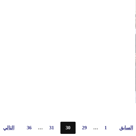
السابق
1
…
29
30
31
…
36
التالي