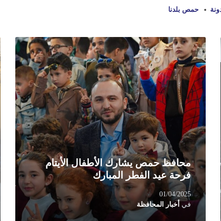
ونة
حمص بلدنا
d
Read
e
More
محافظ حمص يشارك الأطفال الأيتام
فرحة عيد الفطر المبارك
01/04/2025
في
أخبار المحافظة