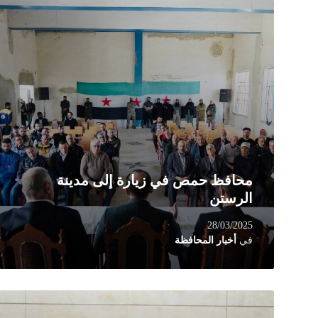
Read
More
محافظ حمص في زيارة إلى مدينة
الرستن
28/03/2025
في
أخبار المحافظة
Read
More