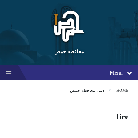
Ski
Ski
Ski
t
t
t
conten
foote
mai
navigatio
محافظة حمص
Menu
HOME
دليل محافظة حمص
fire