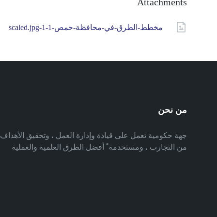
Attachments
مخطط-الطرق-في-محافظة-حمص-1-1-scaled.jpg
من نحن
جهة حكومية تعمل على قيادة وإدارة العمل ، وتحقيق الأهدا
من التجارب ، ومستخدمة ً أفضل الطرق العلمية والعملية