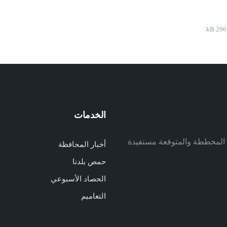
File
296 kB
size:
الخدمات
م
ف المخططة والمتوقعة مستفيدة
أخبار المحافظة
م
حمص بلدنا
م
الحصاد الأسبوعي
ا
ا
التعاميم
د