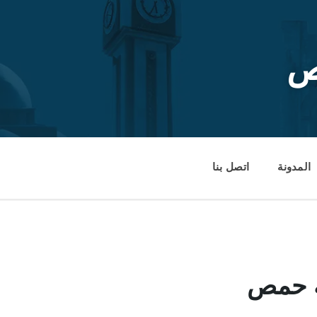
ص
المدونة
اتصل بنا
 حمص