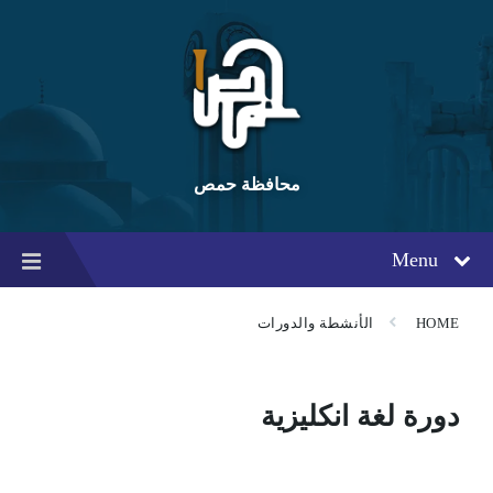
Ski
Ski
Ski
t
t
t
conten
foote
mai
navigatio
محافظة حمص
Menu
HOME
الأنشطة والدورات
دورة لغة انكليزية