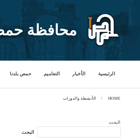
Ski
Ski
Ski
t
t
t
conten
foote
mai
navigatio
محافظة حم
الرئيسية
الأخبار
التعاميم
حمص بلدنا
HOME
الأنشطة والدورات
البحث
البحث