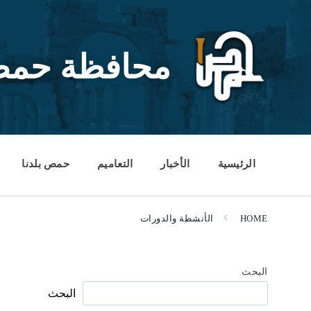
Ski
Ski
Ski
t
t
t
conten
foote
mai
navigatio
محافظة حم
الرئيسية
الأخبار
التعاميم
حمص بلدنا
HOME
الأنشطة والدورات
البحث
البحث