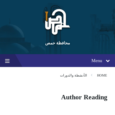
Ski
Ski
Ski
t
t
t
conten
foote
mai
navigatio
محافظة حمص
Menu
HOME
الأنشطة والدورات
Author Reading