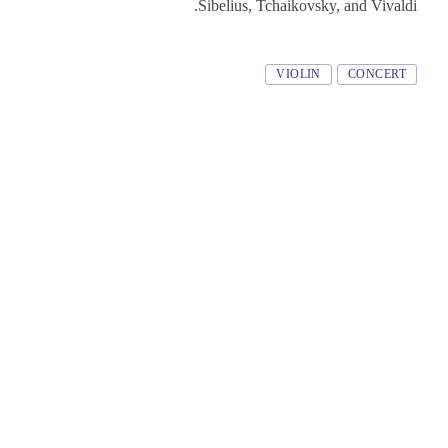
Sibelius, Tchaikovsky, and Vivaldi.
Tags
VIOLIN
CONCERT