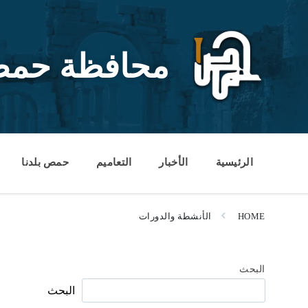
Ski
Ski
Ski
t
t
t
conten
foote
mai
navigatio
محافظة حم
الرئيسية
الأخبار
التعاميم
حمص بلدنا
HOME
الأنشطة والدورات
البحث
البحث