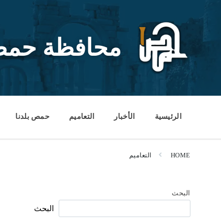
Ski
Ski
Ski
t
t
t
conten
foote
mai
navigatio
محافظة حم
الرئيسية
الأخبار
التعاميم
حمص بلدنا
HOME
التعاميم
البحث
البحث