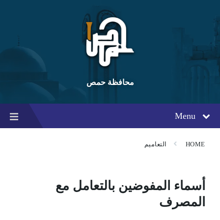
Ski
Ski
Ski
t
t
t
conten
foote
mai
navigatio
محافظة حمص
Menu
HOME
التعاميم
أسماء المفوضين بالتعامل مع
المصرف