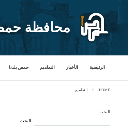
Ski
Ski
Ski
t
t
t
conten
foote
mai
navigatio
محافظة حم
الرئيسية
الأخبار
التعاميم
حمص بلدنا
HOME
التعاميم
البحث
البحث