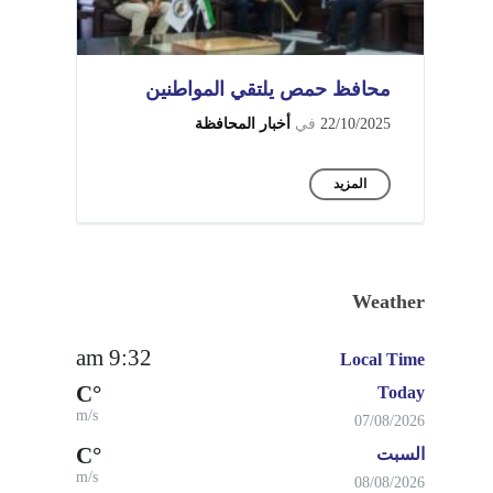
محافظ حمص يلتقي المواطنين
22/10/2025
في
أخبار المحافظة
المزيد
Weather
9:32 am
Local Time
°C
Today
m/s
07/08/2026
°C
السبت
m/s
08/08/2026