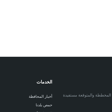
الخدمات
م
ف المخططة والمتوقعة مستفيدة
أخبار المحافظة
م
حمص بلدنا
م