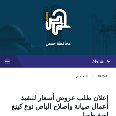
Ski
Ski
Ski
t
t
t
conten
foote
mai
navigatio
محافظة حمص
Menu
HOME
التعاميم
إعلان طلب عروض أسعار لتنفيذ
أعمال صيانة وإصلاح الباص نوع كينغ
لونغ طويل