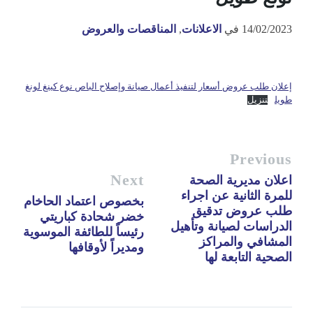
14/02/2023
في
الاعلانات
,
المناقصات والعروض
إعلان طلب عروض أسعار لتنفيذ أعمال صيانة وإصلاح الباص نوع كينغ لونغ
طويل
تنزيل
Previous
Next
اعلان مديرية الصحة
للمرة الثانية عن اجراء
بخصوص اعتماد الحاخام
طلب عروض تدقيق
خضر شحادة كباريتي
الدراسات لصيانة وتأهيل
رئيساً للطائفة الموسوية
المشافي والمراكز
ومديراً لأوقافها
الصحية التابعة لها