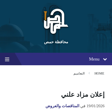
Ski
Ski
Ski
t
t
t
conten
foote
mai
navigatio
محافظة حمص
Menu
HOME
التعاميم
إعلان مزاد علني
19/01/2026
في
المناقصات والعروض