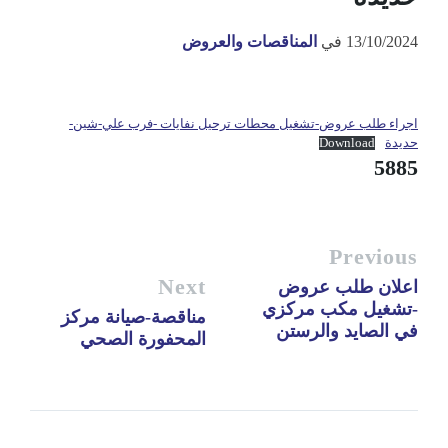
13/10/2024
في
المناقصات والعروض
اجراء طلب عروض-تشغيل محطات ترحيل نفايات -فرب علي-شين-
حديدة
Download
5885
Previous
Next
اعلان طلب عروض
-تشغيل مكب مركزي
مناقصة-صيانة مركز
في الصايد والرستن
المحفورة الصحي