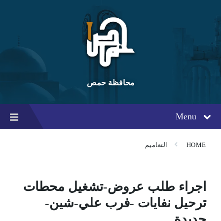
Ski
Ski
Ski
t
t
t
conten
foote
mai
navigatio
محافظة حمص
Menu
HOME
التعاميم
اجراء طلب عروض-تشغيل محطات
ترحيل نفايات -فرب علي-شين-
حديدة