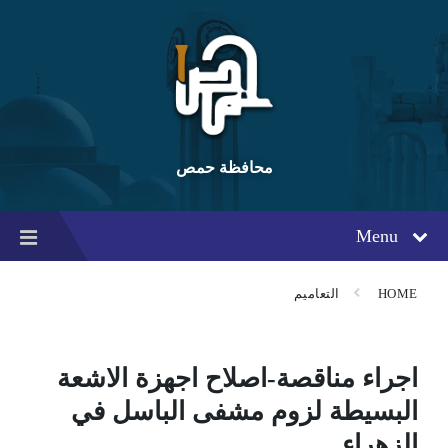
Ski
Ski
Ski
t
t
t
conten
foote
mai
navigatio
محافظة حمص
Menu
HOME
التعاميم
اجراء مناقصة-اصلاح اجهزة الاشعة
البسيطة لزوم مشفى الباسل في
الزهراء