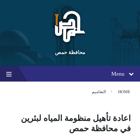
Ski
Ski
Ski
t
t
t
conten
foote
mai
navigatio
محافظة حمص
Menu
HOME
التعاميم
اعادة تأهيل منظومة المياه لبئرين
في محافظة حمص