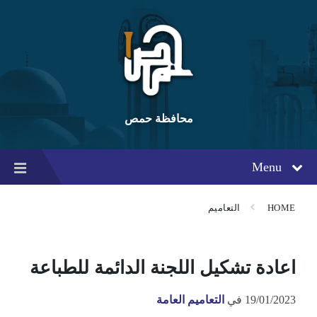
Ski
Ski
Ski
t
t
t
conten
foote
mai
navigatio
محافظة حمص
Menu
HOME
التعاميم
اعادة تشكيل اللجنة الدائمة للطباعة
19/01/2023
في
التعاميم العامة