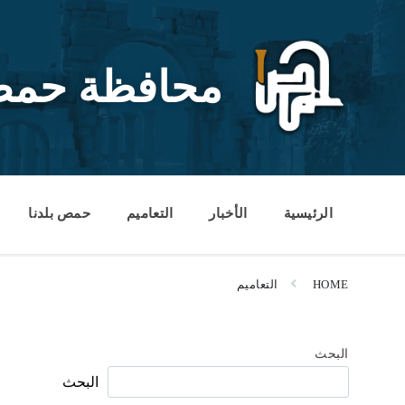
Ski
Ski
Ski
t
t
t
conten
foote
mai
navigatio
محافظة حم
الرئيسية
الأخبار
التعاميم
حمص بلدنا
HOME
التعاميم
البحث
البحث