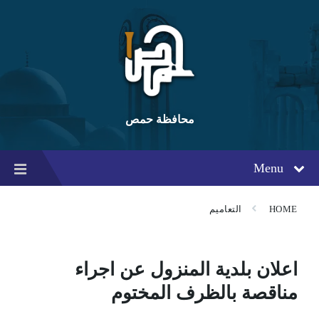
Ski
Ski
Ski
t
t
t
conten
foote
mai
navigatio
محافظة حمص
Menu
HOME
التعاميم
اعلان بلدية المنزول عن اجراء
مناقصة بالظرف المختوم