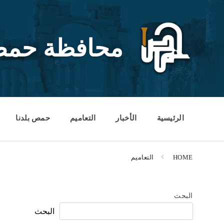
Ski
Ski
Ski
t
t
t
conten
foote
mai
navigatio
محافظة حم
الرئيسية
الأخبار
التعاميم
حمص بلدنا
HOME
التعاميم
البحث
البحث