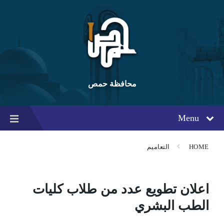
Ski
Ski
Ski
t
t
t
conten
foote
mai
navigatio
محافظة حمص
Menu
HOME
التعاميم
اعلان تطويع عدد من طلاب كليات
الطب البشري