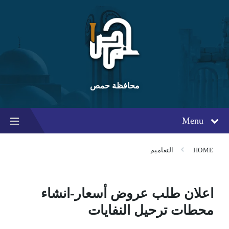
Ski
Ski
Ski
t
t
t
conten
foote
mai
navigatio
محافظة حمص
Menu
HOME
التعاميم
اعلان طلب عروض أسعار-انشاء
محطات ترحيل النفايات