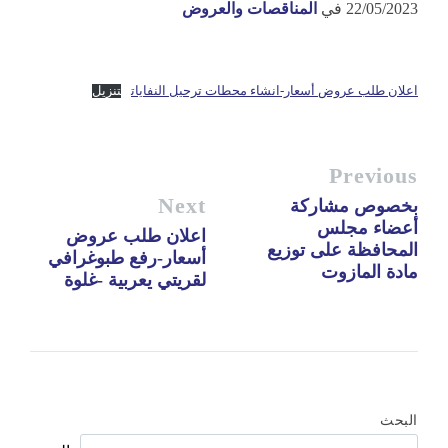
22/05/2023
في
المناقصات والعروض
اعلان طلب عروض أسعار-انشاء محطات ترحيل النفايات
تنزيل
Previous
Next
بخصوص مشاركة
أعضاء مجلس
اعلان طلب عروض
المحافظة على توزيع
أسعار-رفع طبوغرافي
مادة المازوت
لقريتي يعربية -غلوة
البحث