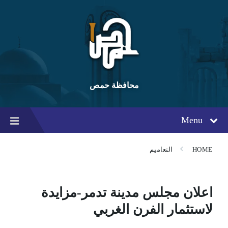
Ski
Ski
Ski
t
t
t
conten
foote
mai
navigatio
محافظة حمص
Menu
HOME
التعاميم
اعلان مجلس مدينة تدمر-مزايدة
لاستثمار الفرن الغربي