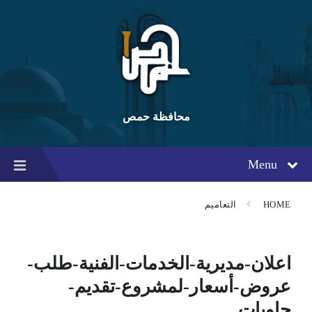
Ski
Ski
Ski
t
t
t
conten
foote
mai
navigatio
محافظة حمص
Menu
HOME
التعاميم
اعلان-مديرية-الخدمات-الفنية-طلب-
عروض-أسعار-لمشروع-تقديم-
حاويات