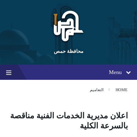
Ski
Ski
Ski
t
t
t
conten
foote
mai
navigatio
محافظة حمص
Menu
HOME
التعاميم
اعلان مديرية الخدمات الفنية مناقصة
بالسرعة الكلية