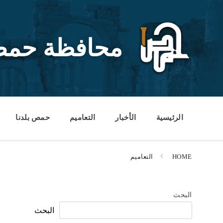
Ski
Ski
Ski
t
t
t
conten
foote
mai
navigatio
محافظة حم
الرئيسية
الأخبار
التعاميم
حمص بلدنا
HOME
التعاميم
البحث
البحث