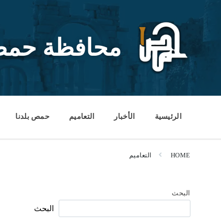
Ski
Ski
Ski
t
t
t
conten
foote
mai
navigatio
محافظة حم
الرئيسية
الأخبار
التعاميم
حمص بلدنا
HOME
التعاميم
البحث
البحث