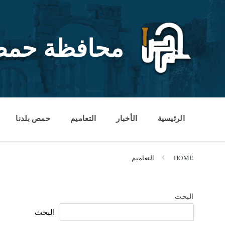
Ski
Ski
Ski
t
t
t
conten
foote
mai
navigatio
محافظة حم
الرئيسية
الأخبار
التعاميم
حمص بلدنا
HOME
التعاميم
البحث
البحث