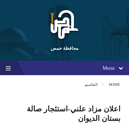
Ski
Ski
Ski
t
t
t
conten
foote
mai
navigatio
محافظة حمص
Menu
HOME
التعاميم
اعلان مزاد علني-استئجار صالة
بستان الديوان