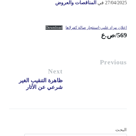
27/04/2025
في
المناقصات والعروض
اعلان مزاد علني-استئجار صالة كفرلاها
Download
569/ص.ع
Previous
Next
ظاهرة التنقيب الغير
شرعي عن الأثار
البحث