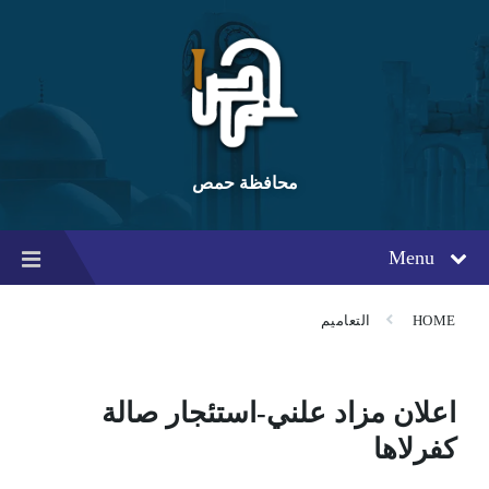
Ski
Ski
Ski
t
t
t
conten
foote
mai
navigatio
محافظة حمص
Menu
HOME
التعاميم
اعلان مزاد علني-استئجار صالة
كفرلاها