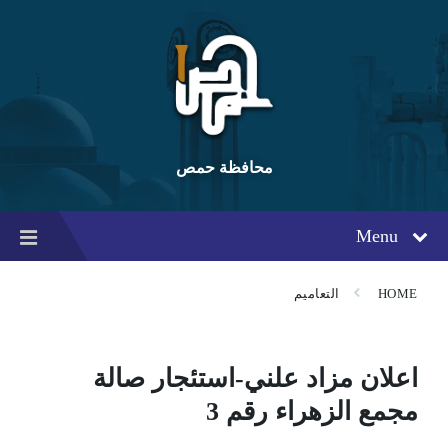
Ski
Ski
Ski
t
t
t
conten
foote
mai
navigatio
محافظة حمص
Menu
HOME
التعاميم
اعلان مزاد علني-استئجار صالة
مجمع الزهراء رقم 3