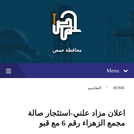
Ski
Ski
Ski
t
t
t
conten
foote
mai
navigatio
محافظة حمص
Menu
HOME
التعاميم
اعلان مزاد علني-استئجار صالة
مجمع الزهراء رقم 6 مع قبو