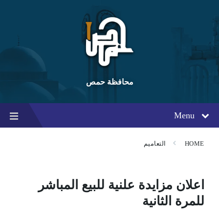
Ski
Ski
Ski
t
t
t
conten
foote
mai
navigatio
محافظة حمص
Menu
HOME
التعاميم
اعلان مزايدة علنية للبيع المباشر
للمرة الثانية