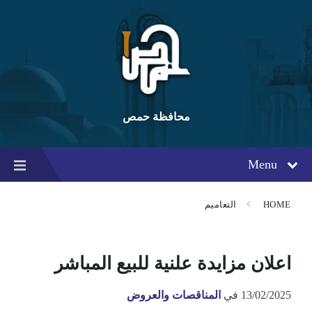
Ski
Ski
Ski
t
t
t
conten
foote
mai
navigatio
محافظة حمص
Menu
HOME
التعاميم
اعلان مزايدة علنية للبيع المباشر
13/02/2025
في
المناقصات والعروض