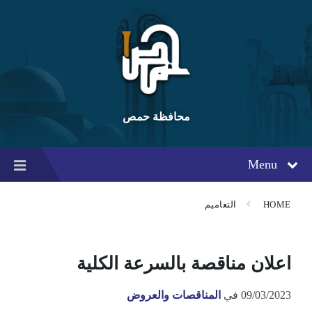
Ski
Ski
Ski
t
t
t
conten
foote
mai
navigatio
محافظة حمص
Menu
HOME
التعاميم
اعلان مناقصة بالسرعة الكلية
09/03/2023
في
المناقصات والعروض