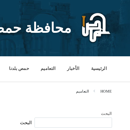
Ski
Ski
Ski
t
t
t
conten
foote
mai
navigatio
محافظة حم
الرئيسية
الأخبار
التعاميم
حمص بلدنا
HOME
التعاميم
البحث
البحث