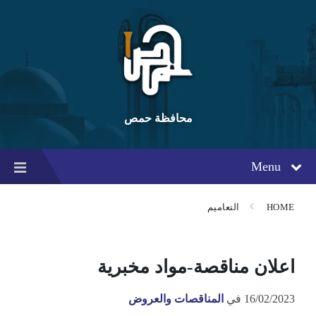
Ski
Ski
Ski
t
t
t
conten
foote
mai
navigatio
محافظة حمص
Menu
HOME
التعاميم
اعلان مناقصة-مواد مخبرية
16/02/2023
في
المناقصات والعروض