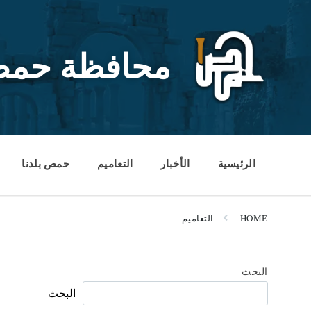
Ski
Ski
Ski
t
t
t
conten
foote
mai
navigatio
محافظة حم
الرئيسية
الأخبار
التعاميم
حمص بلدنا
HOME
التعاميم
البحث
البحث