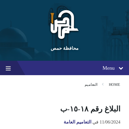
Ski
Ski
Ski
t
t
t
conten
foote
mai
navigatio
محافظة حمص
Menu
HOME
التعاميم
البلاغ رقم ١٨-١٥-ب
11/06/2024
في
التعاميم العامة