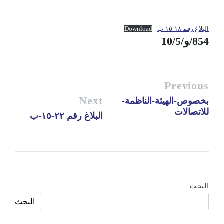
البلاغ رقم ١٨-١٥-ب
Download
854/و/10/5
Previous
Next
بخصوص-الهيئة-الناظمة-
للاتصالات
البلاغ رقم ٢٢-١٥-ب
البحث
البحث